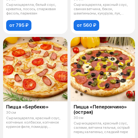
Сыр моцарелла, белый соус,
Сыр моцарелла, красный соус,
креветка, лосось, спаржевая
свиная ветчина, бекон,
фасоль, пармезан
шампиньоны, кукуруза, лук,
пармезан
от 795 ₽
от 560 ₽
Пицца «Бербекю»
Пицца «Пеперончино»
(острая)
30 см
30 см
Сыр моцарелла, красный соус,
копченые. колбаски, копченое
Сыр моцарелла, красный соус,
куриное филе, помидор,
салями, ветчина тельчья, острый
пармезан
перец халапеньо, сладкий пере