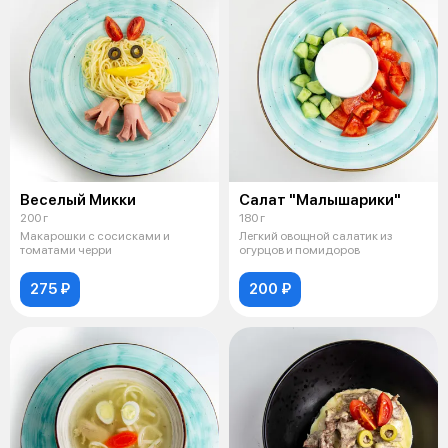
Веселый Микки
Салат "Малышарики"
200 г
180 г
Макарошки с сосисками и
Легкий овощной салатик из
томатами черри
огурцов и помидоров
275 ₽
200 ₽