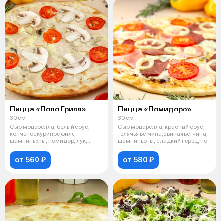
Пицца «Поло Гриля»
Пицца «Помидоро»
30 см
30 см
Сыр моцарелла, белый соус,
Сыр моцарелла, красный соус,
копченое куриное филе,
телячья ветчина,свиная ветчина,
шампиньоны, помидор, лук,
шампиньоны, сладкий перец, по
пармезан
от 560 ₽
от 580 ₽