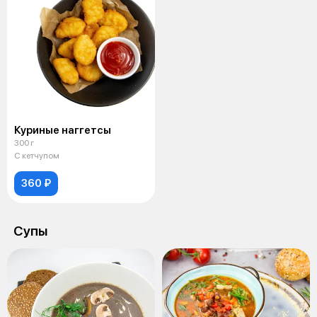
Куриные наггетсы
300 г
С кетчупом
360 ₽
Супы