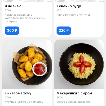
Я не знаю
Конечно буду
200 г
150 г
Котлетка из курицы с
Картофель фри с кетчупом
картофельным пюре и свежими
овощами
300 ₽
220 ₽
Ничего не хочу
Макарошки с сыром
250 г
200 г
Куриные наггетсы с кетчупом
Орзо с сыром моцарелла