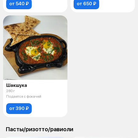
от 540 ₽
от 650 ₽
Шакшука
280 г
Подается с фокачей
от 390 ₽
Пасты/ризотто/равиоли