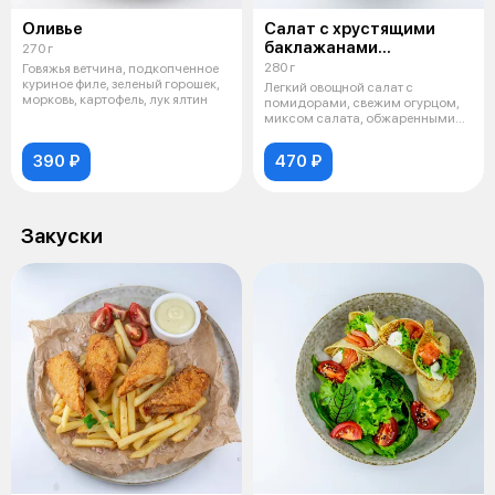
Оливье
Салат с хрустящими
баклажанами
270 г
и творожным сыром
280 г
Говяжья ветчина, подкопченное
куриное филе, зеленый горошек,
Легкий овощной салат с
морковь, картофель, лук ялтин
помидорами, свежим огурцом,
миксом салата, обжаренными
баклажанами,
390 ₽
470 ₽
Закуски