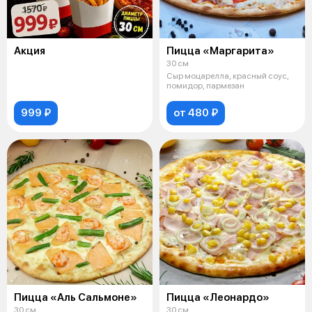
Акция
Пицца «Маргарита»
30 см
Сыр моцарелла, красный соус,
помидор, пармезан
999 ₽
от 480 ₽
Пицца «Аль Сальмоне»
Пицца «Леонардо»
30 см
30 см