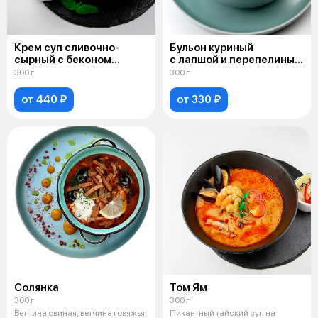
Крем суп сливочно-
Бульон куриный
сырный с беконом
с лапшой и перепелиным
и сухариками
яйцом
300 г
300 г
от 440 ₽
от 330 ₽
Солянка
Том Ям
300 г
300 г
Ветчина свиная, ветчина говяжья,
Пикантный тайский суп на