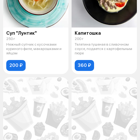
Суп "Лунтик"
Капитошка
250 г
200 г
Нежный супчик с кусочками
Телятина тушеная в сливочном
куриного филе, макарошками и
соусе, подается с картофельным
яйцом
пюре
200 ₽
360 ₽