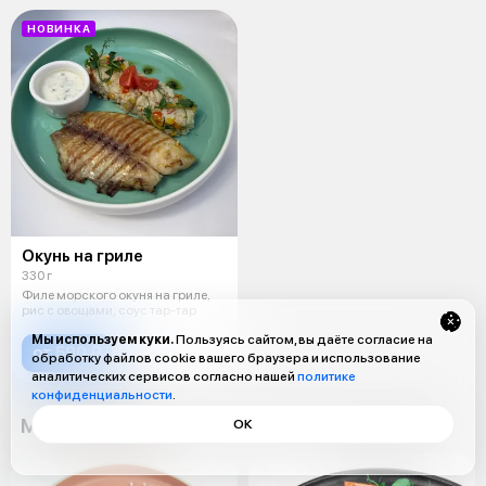
НОВИНКА
Окунь на гриле
330 г
Филе морского окуня на гриле,
рис с овощами, соус тар-тар
Мы используем куки.
Пользуясь сайтом, вы даёте согласие на
от 590 ₽
обработку файлов cookie вашего браузера и использование
аналитических сервисов согласно нашей
политике
конфиденциальности
.
Мясо и птица
ОК