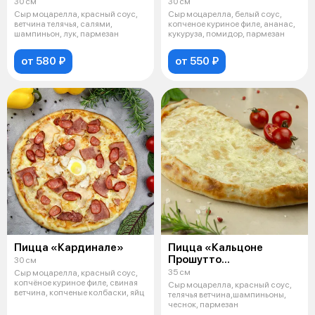
30 см
30 см
Сыр моцарелла, красный соус,
Сыр моцарелла, белый соус,
ветчина телячья, салями,
копченое куриное филе, ананас,
шампиньон, лук, пармезан
кукуруза, помидор, пармезан
от 580 ₽
от 550 ₽
Пицца «Кардинале»
Пицца «Кальцоне
Прошутто
30 см
Фунги»(закрытая)
35 см
Сыр моцарелла, красный соус,
копчёное куриное филе, свиная
Сыр моцарелла, красный соус,
ветчина, копченые колбаски, яйц
телячья ветчина,шампиньоны,
чеснок, пармезан