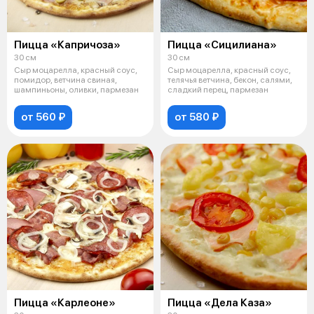
Пицца «Капричоза»
Пицца «Сицилиана»
30 см
30 см
Сыр моцарелла, красный соус,
Сыр моцарелла, красный соус,
помидор, ветчина свиная,
телячья ветчина, бекон, салями,
шампиньоны, оливки, пармезан
сладкий перец, пармезан
от 560 ₽
от 580 ₽
Пицца «Карлеоне»
Пицца «Дела Каза»