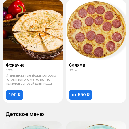
Фокачча
Салями
200 г
30см
Итальянская лепёшка, которую
готовят из того же теста, что
является основой для пиццы
190 ₽
от 550 ₽
Детское меню