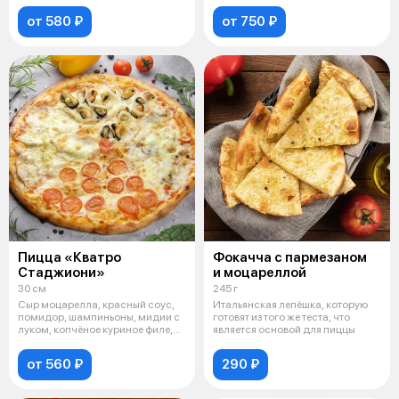
от 580 ₽
от 750 ₽
Пицца «Кватро
Фокачча с пармезаном
Стаджиони»
и моцареллой
30 см
245 г
Сыр моцарелла, красный соус,
Итальянская лепёшка, которую
помидор, шампиньоны, мидии с
готовят из того же теста, что
луком, копчёное куриное филе,
является основой для пиццы
па
от 560 ₽
290 ₽