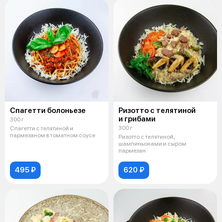
Спагетти болоньезе
Ризотто с телятиной
и грибами
300 г
300 г
Спагетти с телятиной и
пармезаном в томатном соусе
Ризотто с телятиной,
шампиньонами и сыром
пармезан
495 ₽
620 ₽