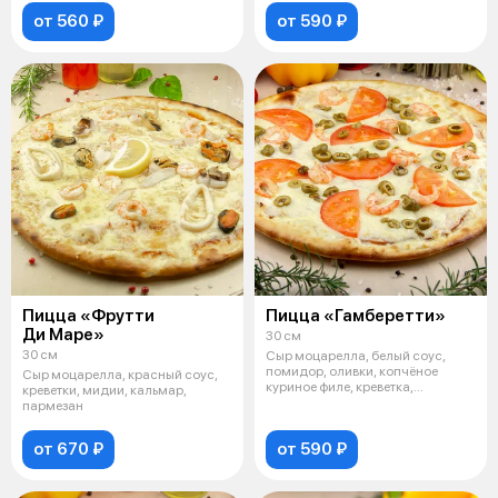
от 560 ₽
от 590 ₽
Пицца «Фрутти
Пицца «Гамберетти»
Ди Маре»
30 см
30 см
Сыр моцарелла, белый соус,
помидор, оливки, копчёное
Сыр моцарелла, красный соус,
куриное филе, креветка,
креветки, мидии, кальмар,
пармезан
пармезан
от 670 ₽
от 590 ₽