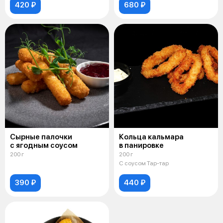
420 ₽
680 ₽
Сырные палочки
Кольца кальмара
с ягодным соусом
в панировке
200 г
200 г
С соусом Тар-тар
390 ₽
440 ₽