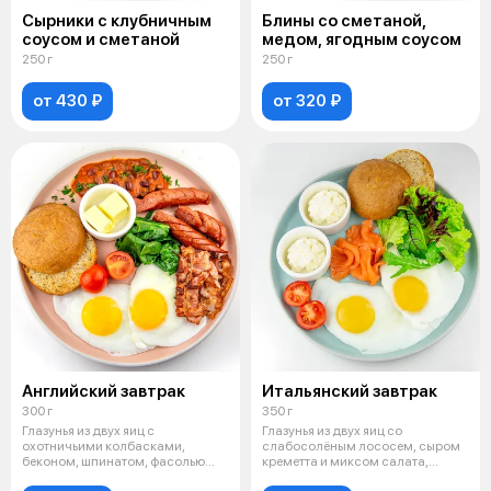
Сырники с клубничным
Блины со сметаной,
соусом и сметаной
медом, ягодным соусом
250 г
250 г
от 430 ₽
от 320 ₽
Английский завтрак
Итальянский завтрак
300 г
350 г
Глазунья из двух яиц с
Глазунья из двух яиц со
охотничьими колбасками,
слабосолёным лососем, сыром
беконом, шпинатом, фасолью
креметта и миксом салата,
под томатным соу
подается с х