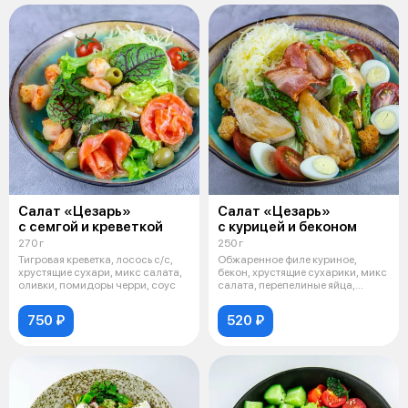
Салат «Цезарь»
Салат «Цезарь»
с семгой и креветкой
с курицей и беконом
270 г
250 г
Тигровая креветка, лосось с/с,
Обжаренное филе куриное,
хрустящие сухари, микс салата,
бекон, хрустящие сухарики, микс
оливки, помидоры черри, соус
салата, перепелиные яйца,
помидор
750 ₽
520 ₽