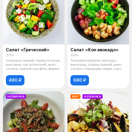
Салат «Греческий»
Салат «Кон авокадо»
270 г
330 г
помидор свежий, перец гогошар,
Тигровая креветка, авокадо,
маслины, лук ялтинский, микс
виноград, огурец свежий, микс
салата, пряный сыр фета, фирме
салата, помидоры черри, соус
сал
480 ₽
680 ₽
НОВИНКА
ХИТ
НОВИНКА