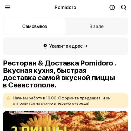
Pomidoro
Самовывоз
В зале
Укажите адрес →
Ресторан & Доставка Pomidoro .
Вкусная кухня, быстрая
доставка самой вкусной пиццы
в Севастополе.
Начнём
работу
в
10:00.
Оформите
предзаказ,
и
он
отправится
на
кухню
в
первую
очередь!