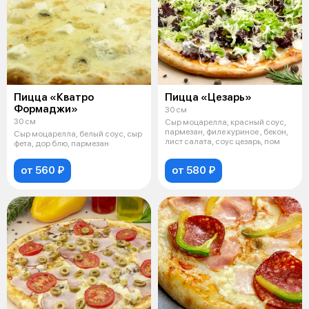
Пицца «Кватро
Пицца «Цезарь»
Формаджи»
30 см
30 см
Сыр моцарелла, красный соус,
пармезан, филе куриное , бекон,
Сыр моцарелла, белый соус, сыр
лист салата, соус цезарь, пом
фета, дор блю, пармезан
от 560 ₽
от 580 ₽