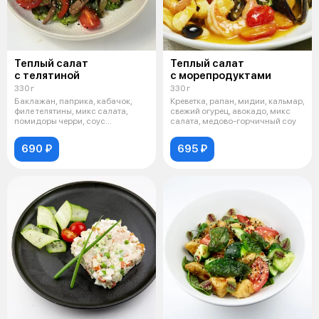
Теплый салат
Теплый салат
с телятиной
с морепродуктами
330 г
330 г
Баклажан, паприка, кабачок,
Креветка, рапан, мидии, кальмар,
филе телятины, микс салата,
свежий огурец, авокадо, микс
помидоры черри, соус
салата, медово-горчичный соу
оливковый
690 ₽
695 ₽